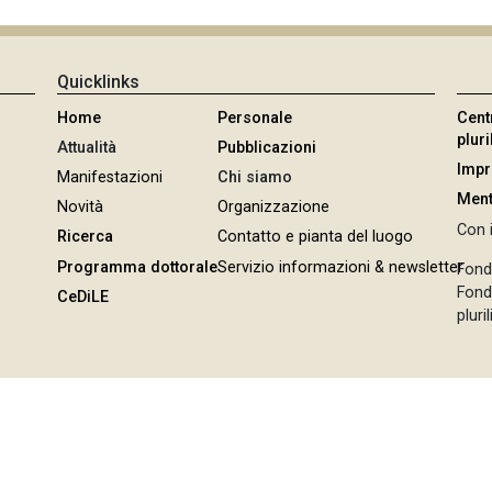
Quicklinks
Home
Personale
Cent
plur
Attualità
Pubblicazioni
Imp
Manifestazioni
Chi siamo
Ment
Novità
Organizzazione
Con i
Ricerca
Contatto e pianta del luogo
Programma dottorale
Servizio informazioni & newsletter
Fond
Fonda
CeDiLE
pluri