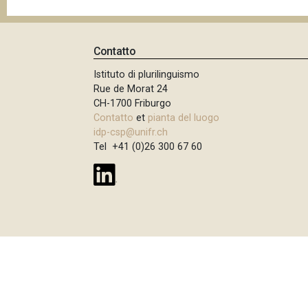
p
n
a
c
i
n
Contatto
p
e
Istituto di plurilinguismo
a
Rue de Morat 24
l
CH-1700 Friburgo
e
Contatto
et
pianta del luogo
idp-csp@unifr.ch
Tel +41 (0)26 300 67 60