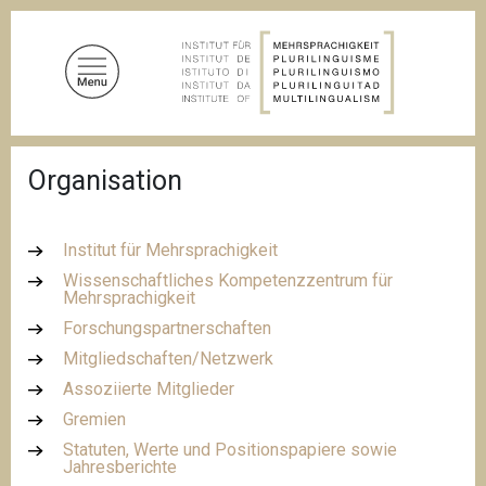
D
i
r
e
k
t
P
z
Organisation
f
u
a
d
m
n
I
Institut für Mehrsprachigkeit
a
n
v
Wissenschaftliches Kompetenzzentrum für
i
Mehrsprachigkeit
h
g
a
Forschungspartnerschaften
a
l
t
Mitgliedschaften/Netzwerk
i
t
Assoziierte Mitglieder
o
n
Gremien
Statuten, Werte und Positionspapiere sowie
Jahresberichte