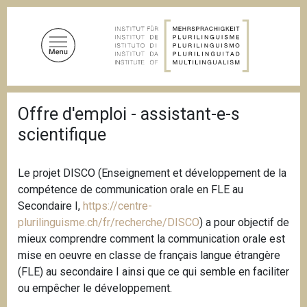
S
k
i
p
t
o
B
m
Offre d'emploi - assistant-e-s
r
a
e
scientifique
a
i
d
n
c
c
r
Le projet DISCO (Enseignement et développement de la
u
o
compétence de communication orale en FLE au
m
n
Secondaire I,
https://centre-
b
t
plurilinguisme.ch/fr/recherche/DISCO
) a pour objectif de
e
mieux comprendre comment la communication orale est
n
mise en oeuvre en classe de français langue étrangère
t
(FLE) au secondaire I ainsi que ce qui semble en faciliter
ou empêcher le développement.