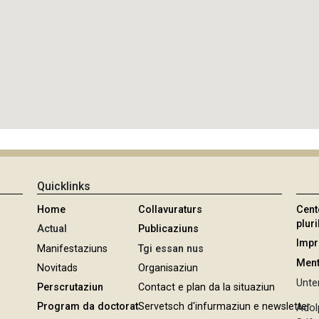
Quicklinks
Home
Collavuraturs
Cent
pluri
Actual
Publicaziuns
Imp
Manifestaziuns
Tgi essan nus
Ment
Novitads
Organisaziun
Unter
Perscrutaziun
Contact e plan da la situaziun
Program da doctorat
Servetsch d'infurmaziun e newsletter
Adol