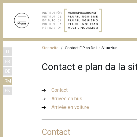
D
i
r
e
k
t
P
z
Startseite
Contact E Plan Da La Situaziun
IT
f
u
FR
m
a
Contact e plan da la si
I
DE
d
n
RM
n
h
Contact
EN
a
a
Arrivée en bus
l
v
t
Arrivée en voiture
i
g
a
Contact