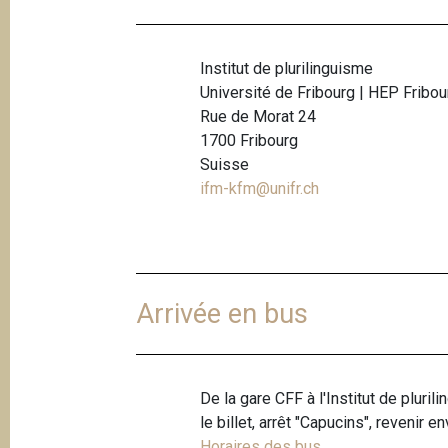
t
i
Institut de plurilinguisme
o
Université de Fribourg | HEP Fribou
n
Rue de Morat 24
1700 Fribourg
Suisse
ifm-kfm@unifr.ch
Arrivée en bus
De la gare CFF à l'Institut de pluri
le billet, arrêt "Capucins", revenir 
Horaires des bus