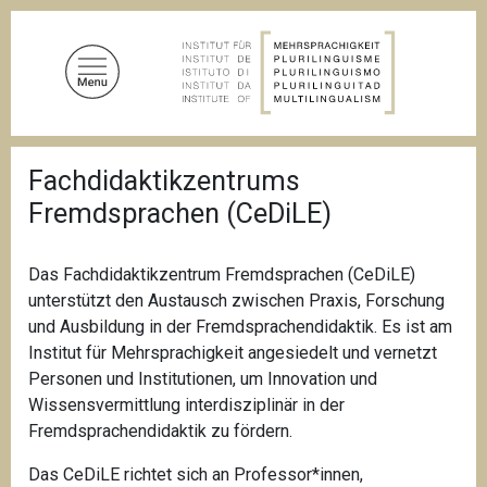
D
i
r
e
k
t
P
z
Fachdidaktikzentrums
f
u
a
Fremdsprachen (CeDiLE)
d
m
n
I
a
n
v
Das Fachdidaktikzentrum Fremdsprachen (
CeDiLE
)
i
h
unterstützt den Austausch zwischen Praxis, Forschung
g
a
und Ausbildung in der Fremdsprachendidaktik. Es ist am
a
l
t
Institut für Mehrsprachigkeit angesiedelt und vernetzt
i
t
Personen und Institutionen, um Innovation und
o
Wissensvermittlung interdisziplinär in der
n
Fremdsprachendidaktik zu fördern.
Das CeDiLE richtet sich an Professor*innen,