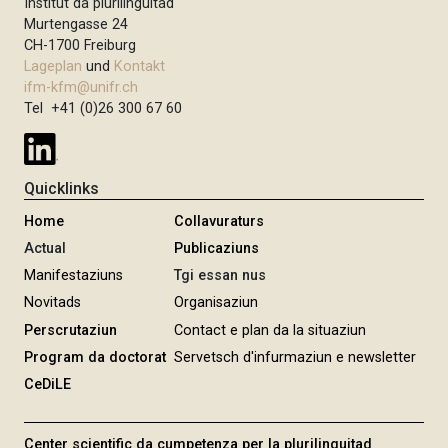
Institut da plurilinguitad
Murtengasse 24
CH-1700 Freiburg
Lageplan
und
Kontakt
ifm-kfm@unifr.ch
Tel +41 (0)26 300 67 60
Quicklinks
Home
Collavuraturs
Actual
Publicaziuns
Manifestaziuns
Tgi essan nus
Novitads
Organisaziun
Perscrutaziun
Contact e plan da la situaziun
Program da doctorat
Servetsch d'infurmaziun e newsletter
CeDiLE
Center scientific da cumpetenza per la plurilinguitad