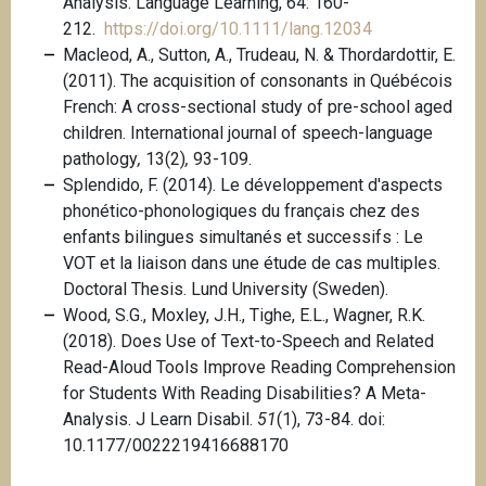
Analysis. Language Learning, 64: 160-
212.
https://doi.org/10.1111/lang.12034
Macleod, A., Sutton, A., Trudeau, N. & Thordardottir, E.
(2011). The acquisition of consonants in Québécois
French: A cross-sectional study of pre-school aged
children. International journal of speech-language
pathology
,
13(2)
,
93-109.
Splendido, F. (2014). Le développement d'aspects
phonético-phonologiques du français chez des
enfants bilingues simultanés et successifs : Le
VOT et la liaison dans une étude de cas multiples.
Doctoral Thesis. Lund University (Sweden).
Wood, S.G., Moxley, J.H., Tighe, E.L., Wagner, R.K.
(2018). Does Use of Text-to-Speech and Related
Read-Aloud Tools Improve Reading Comprehension
for Students With Reading Disabilities? A Meta-
Analysis. J Learn Disabil.
51
(1), 73-84. doi:
10.1177/0022219416688170