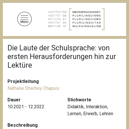
D
i
r
e
k
t
P
z
Die Laute der Schulsprache: von
f
u
a
ersten Herausforderungen hin zur
d
m
n
Lektüre
I
a
n
v
i
h
Projektleitung
g
a
a
Nathalie Dherbey Chapuis
l
t
i
Dauer
Stichworte
t
o
10.2021 - 12.2022
Didaktik
,
Interaktion
,
n
Lernen
,
Erwerb
,
Lehren
Beschreibung