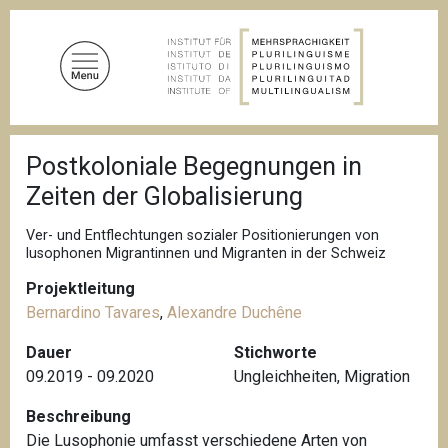
D
i
r
e
k
t
P
z
Postkoloniale Begegnungen in
f
u
a
Zeiten der Globalisierung
d
m
n
I
a
Ver- und Entflechtungen sozialer Positionierungen von
n
v
lusophonen Migrantinnen und Migranten in der Schweiz
i
h
g
Projektleitung
a
a
Bernardino Tavares
,
Alexandre Duchêne
l
t
i
t
Dauer
Stichworte
o
09.2019 - 09.2020
Ungleichheiten
,
Migration
n
Beschreibung
Die Lusophonie umfasst verschiedene Arten von