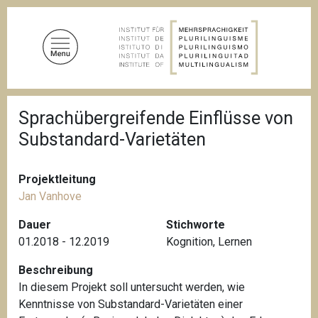
D
i
r
e
k
t
P
z
Sprachübergreifende Einflüsse von
f
u
a
Substandard-Varietäten
d
m
n
I
a
n
v
Projektleitung
i
h
Jan Vanhove
g
a
a
Dauer
Stichworte
l
t
01.2018 - 12.2019
Kognition
,
Lernen
i
t
o
n
Beschreibung
In diesem Projekt soll untersucht werden, wie
Kenntnisse von Substandard-Varietäten einer