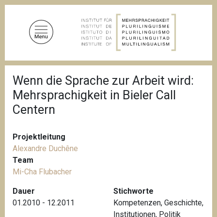
D
i
r
e
k
t
P
z
Wenn die Sprache zur Arbeit wird:
f
u
a
Mehrsprachigkeit in Bieler Call
d
m
n
Centern
I
a
n
v
i
h
Projektleitung
g
a
a
Alexandre Duchêne
l
t
Team
i
t
Mi-Cha Flubacher
o
n
Dauer
Stichworte
01.2010 - 12.2011
Kompetenzen
,
Geschichte
,
Institutionen
,
Politik