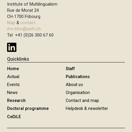
Institute of Multilingualism
Rue de Morat 24
CH-1700 Fribourg
Map
&
contact
ifm-kfm@unifr.ch
Tel +41 (0)26 300 67 60
Quicklinks
Home
Staff
Actual
Publications
Events
About us
News
Organisation
Research
Contact and map
Doctoral programme
Helpdesk & newsletter
CeDiLE