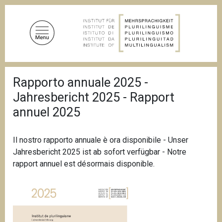
S
k
i
p
t
o
B
m
Rapporto annuale 2025 -
r
a
e
Jahresbericht 2025 - Rapport
a
i
d
annuel 2025
n
c
c
r
u
o
Il nostro rapporto annuale è ora disponibile - Unser
m
n
b
Jahresbericht 2025 ist ab sofort verfügbar - Notre
t
rapport annuel est désormais disponible.
e
n
t