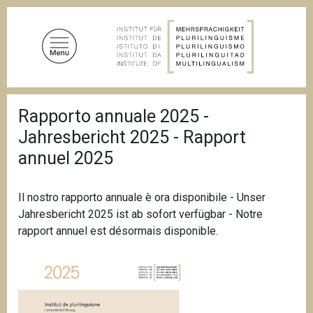
D
i
r
e
k
t
P
z
Rapporto annuale 2025 -
f
u
a
Jahresbericht 2025 - Rapport
d
m
n
annuel 2025
I
a
n
v
i
h
Il nostro rapporto annuale è ora disponibile - Unser
g
a
a
Jahresbericht 2025 ist ab sofort verfügbar - Notre
l
t
rapport annuel est désormais disponible.
i
t
o
n