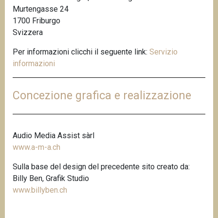
Murtengasse 24
n
1700 Friburgo
c
Svizzera
i
p
Per informazioni clicchi il seguente link:
Servizio
a
informazioni
l
e
Concezione grafica e realizzazione
Audio Media Assist sàrl
www.a-m-a.ch
Sulla base del design del precedente sito creato da:
Billy Ben, Grafik Studio
www.billyben.ch