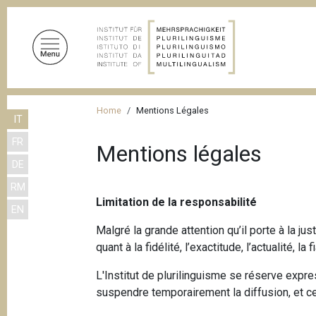
S
a
l
t
a
a
B
l
Home
Mentions Légales
IT
r
c
FR
o
i
Mentions légales
n
DE
c
t
RM
i
e
Limitation de la responsabilité
EN
n
o
u
Malgré la grande attention qu’il porte à la j
l
t
quant à la fidélité, l’exactitude, l’actualité, la
e
o
L'Institut de plurilinguisme se réserve expre
d
p
suspendre temporairement la diffusion, et c
r
i
i