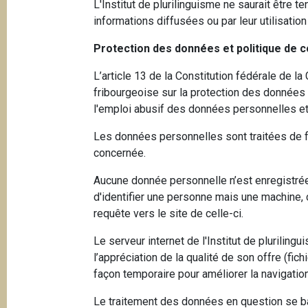
L'Institut de plurilinguisme ne saurait être
p
n
informations diffusées ou par leur utilisati
a
c
i
n
Protection des données et politique de co
p
e
L’article 13 de la Constitution fédérale de la
a
fribourgeoise sur la protection des données d
l
l'emploi abusif des données personnelles et 
e
Les données personnelles sont traitées de fa
concernée.
Aucune donnée personnelle n’est enregistrée
d'identifier une personne mais une machine, c
requête vers le site de celle-ci.
Le serveur internet de l'Institut de plurilin
l’appréciation de la qualité de son offre (fic
façon temporaire pour améliorer la navigati
Le traitement des données en question se bas