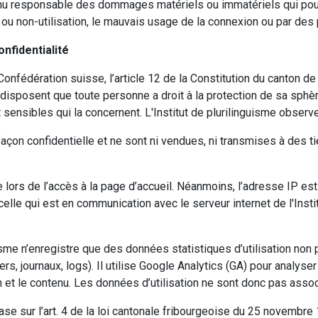
 tenu responsable des dommages matériels ou immatériels qui pou
on ou non-utilisation, le mauvais usage de la connexion ou par de
nfidentialité
 Confédération suisse, l’article 12 de la Constitution du canton de 
isposent que toute personne a droit à la protection de sa sphère 
sensibles qui la concernent. L'Institut de plurilinguisme observ
çon confidentielle et ne sont ni vendues, ni transmises à des ti
 lors de l’accès à la page d’accueil. Néanmoins, l’adresse IP es
elle qui est en communication avec le serveur internet de l'Inst
guisme n’enregistre que des données statistiques d’utilisation non
hiers, journaux, logs). Il utilise Google Analytics (GA) pour analys
on et le contenu. Les données d’utilisation ne sont donc pas ass
e sur l’art. 4 de la loi cantonale fribourgeoise du 25 novembre