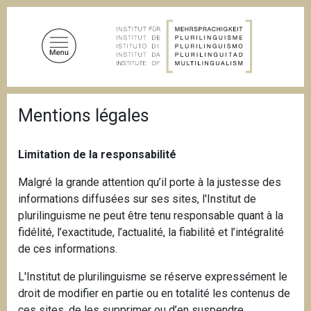
A
l
l
e
r
a
F
u
Mentions légales
i
c
l
d
o
'
Limitation de la responsabilité
n
A
t
r
Malgré la grande attention qu’il porte à la justesse des
i
e
informations diffusées sur ses sites, l'Institut de
a
n
n
plurilinguisme ne peut être tenu responsable quant à la
u
e
fidélité, l’exactitude, l’actualité, la fiabilité et l’intégralité
p
de ces informations.
r
i
L'Institut de plurilinguisme se réserve expressément le
n
droit de modifier en partie ou en totalité les contenus de
c
ces sites, de les supprimer ou d’en suspendre