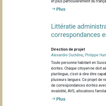
et plus particulièrement du françai
Plus
Littératie administr
correspondances ent
Direction de projet
Alexandre Duchêne
,
Philippe Hu
Toute personne habitant en Suis
écrites. Chaque citoyen·ne doit ai
plurilingue, c’est-à-dire être cap
plusieurs langues. Ce projet de 
de correspondances écrites avec 
invalidité, AVS, allocations familial
Plus