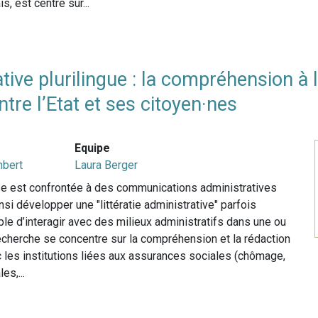
s, est centré sur...
ative plurilingue : la compréhension à
re l’Etat et ses citoyen·nes
Equipe
mbert
Laura Berger
se est confrontée à des communications administratives
nsi développer une "littératie administrative" parfois
able d’interagir avec des milieux administratifs dans une ou
recherche se concentre sur la compréhension et la rédaction
les institutions liées aux assurances sociales (chômage,
es,...