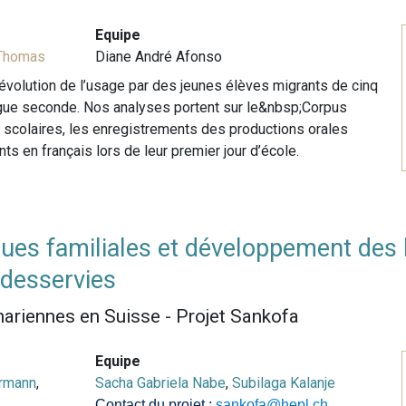
Equipe
 Thomas
Diane André Afonso
l’évolution de l’usage par des jeunes élèves migrants de cinq
ngue seconde. Nos analyses portent sur le&nbsp;Corpus
 scolaires, les enregistrements des productions orales
s en français lors de leur premier jour d’école.
iques familiales et développement des
desservies
hariennes en Suisse - Projet Sankofa
Equipe
rmann
,
Sacha Gabriela Nabe
,
Subilaga Kalanje
Contact du projet :
sankofa@hepl.ch