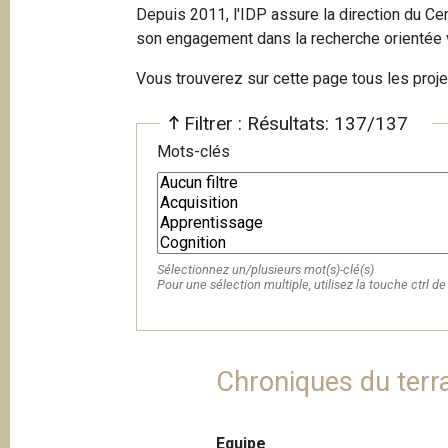
e
Depuis 2011, l'IDP assure la direction du Ce
i
son engagement dans la recherche orientée ve
p
a
Vous trouverez sur cette page tous les proje
l
Filtrer : Résultats: 137/137
Mots-clés
Sélectionnez un/plusieurs mot(s)-clé(s)
Pour une sélection multiple, utilisez la touche ctrl de 
Chroniques du terr
Equipe