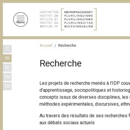
A
l
l
e
r
a
F
u
Accueil
Recherche
IT
i
c
FR
o
l
Recherche
n
DE
d
t
RM
'
e
Les projets de recherche menés à l’IDP couvr
EN
n
A
d'apprentissage, sociopolitiques et histori
u
r
concepts issus de diverses disciplines, les
p
méthodes expérimentales, discursives, ethn
i
r
a
i
Au travers des résultats de ses recherches 
n
aux débats sociaux actuels.
n
c