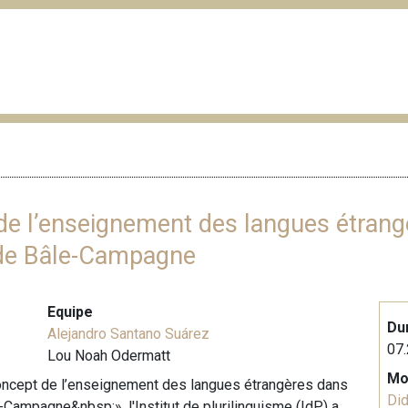
 de l’enseignement des langues étrang
 de Bâle-Campagne
Equipe
Du
Alejandro Santano Suárez
07.
Lou Noah Odermatt
Mo
 concept de l’enseignement des langues étrangères dans
Did
Campagne&nbsp;», l'Institut de plurilinguisme (IdP) a