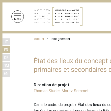
A
l
l
e
r
a
F
u
Accueil
Enseignement
IT
i
c
FR
o
l
n
DE
d
État des lieux du concept
t
RM
'
primaires et secondaires
e
EN
n
A
u
r
Direction de projet
p
i
Thomas Studer
,
Moritz Sommet
r
a
i
n
Dans le cadre du projet « État des lieux du
n
c
les écoles primaires et secondaires de Bâle-