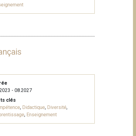
seignement
ançais
rée
2023 - 08.2027
ts clés
mpétence
,
Didactique
,
Diversité
,
prentissage
,
Enseignement