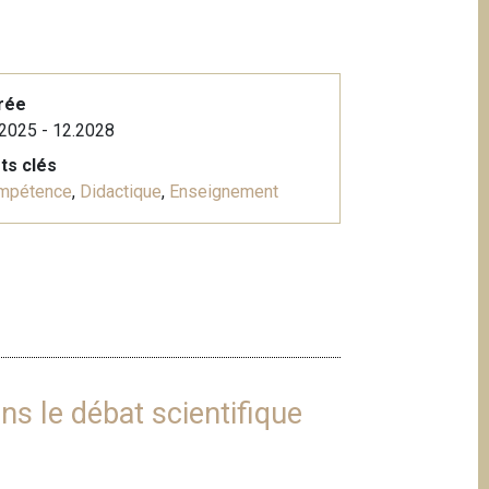
rée
2025 - 12.2028
ts clés
mpétence
,
Didactique
,
Enseignement
ns le débat scientifique