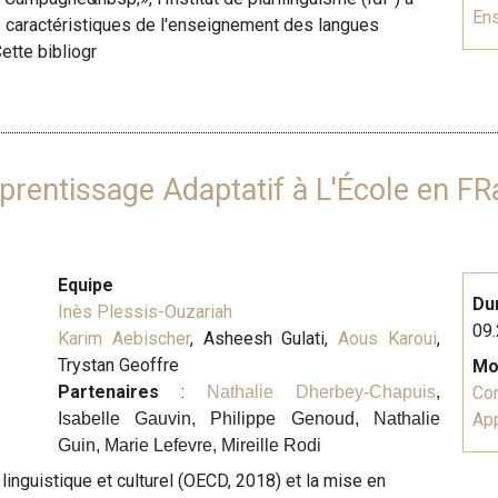
En
s caractéristiques de l'enseignement des langues
ette bibliogr
prentissage Adaptatif à L'École en FR
Equipe
Du
Inès Plessis-Ouzariah
09.
Karim Aebischer
, Asheesh Gulati,
Aous Karoui
,
Trystan Geoffre
Mo
Partenaires
:
Nathalie Dherbey-Chapuis
,
Co
Isabelle Gauvin, Philippe Genoud, Nathalie
Ap
Guin, Marie Lefevre, Mireille Rodi
linguistique et culturel (OECD, 2018) et la mise en