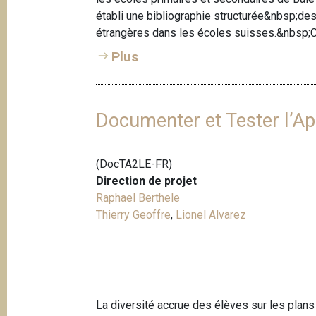
e
i
établi une bibliographie structurée&nbsp;de
p
étrangères dans les écoles suisses.&nbsp;C
a
Plus
l
Documenter et Tester l’Ap
(DocTA2LE-FR)
Direction de projet
Raphael Berthele
Thierry Geoffre
,
Lionel Alvarez
La diversité accrue des élèves sur les plans 