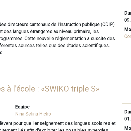
Du
09.
des directeurs cantonaux de l'instruction publique (CDIP)
Mo
t des langues étrangères au niveau primaire, les
Co
rogrammes. Cette nouvelle réglementation a suscité des
fférentes sources telles que des études scientifiques,
s.
s à l'école : «SWIKO triple S»
Equipe
Du
Nina Selina Hicks
01.
èvent pour que l'enseignement des langues scolaires et
Mo
itement liés afin d'exploiter les possibles synergies.