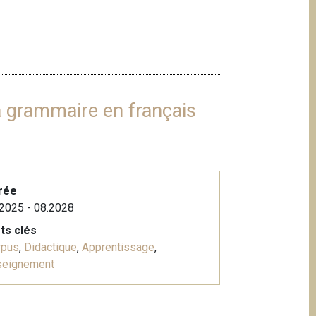
a grammaire en français
rée
2025 - 08.2028
ts clés
rpus
,
Didactique
,
Apprentissage
,
seignement