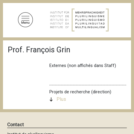
A
l
l
e
r
a
F
u
Prof. François Grin
i
c
l
d
o
'
Externes (non affichés dans Staff)
n
A
t
r
i
e
a
n
n
Projets de recherche (direction)
u
e
Plus
p
r
i
Contact
n
c