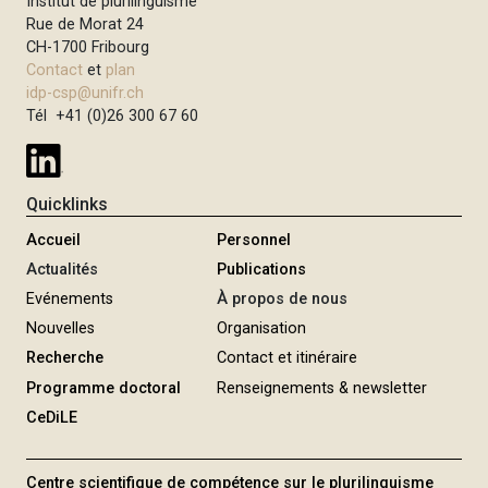
Institut de plurilinguisme
i
Rue de Morat 24
p
CH-1700 Fribourg
Contact
et
plan
a
idp-csp@unifr.ch
l
Tél +41 (0)26 300 67 60
Quicklinks
Accueil
Personnel
Actualités
Publications
Evénements
À propos de nous
Nouvelles
Organisation
Recherche
Contact et itinéraire
Programme doctoral
Renseignements & newsletter
CeDiLE
Centre scientifique de compétence sur le plurilinguisme