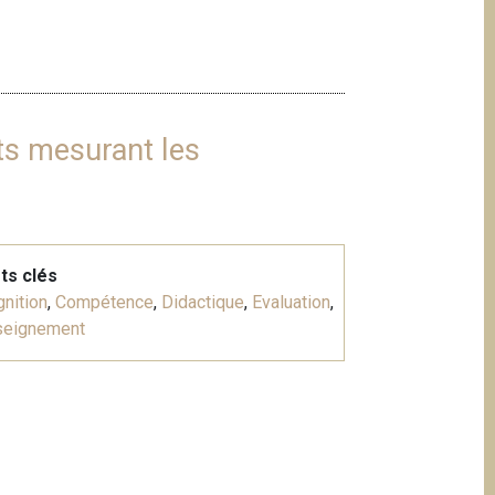
sts mesurant les
ts clés
nition
,
Compétence
,
Didactique
,
Evaluation
,
seignement