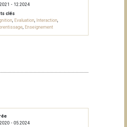
2021 - 12.2024
ts clés
nition
,
Evaluation
,
Interaction
,
prentissage
,
Enseignement
rée
2020 - 05.2024