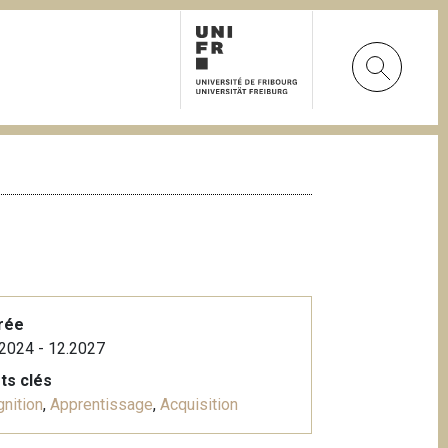
rée
2024 - 12.2027
ts clés
nition
,
Apprentissage
,
Acquisition