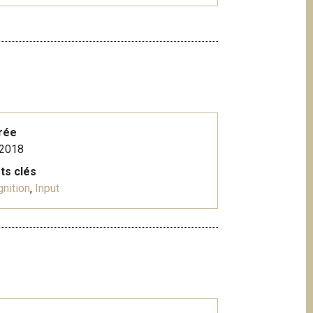
rée
.2018
ts clés
nition
,
Input