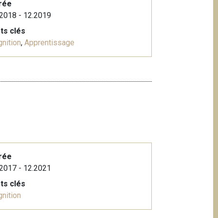
rée
2018 - 12.2019
ts clés
nition
,
Apprentissage
rée
2017 - 12.2021
ts clés
nition