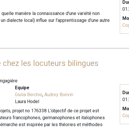
Du
01.
de quelle manière la connaissance d'une variété non
Mo
un dialecte local) influe sur l'apprentissage d'une autre
Cog
 chez les locuteurs bilingues
angagière
Equipe
Du
Giulia Berchio
,
Audrey Bonvin
01.
Laura Hodel
Mo
ets, projet no 176338 L’objectif de ce projet est
Cog
ocuteurs francophones, germanophones et italophones
 démarche est inspirée par les théories et méthodes