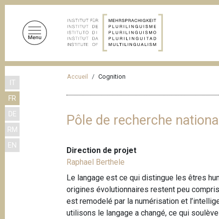
A
l
l
e
r
a
F
u
Accueil
Cognition
IT
i
c
FR
o
l
n
DE
d
Pôle de recherche nation
t
RM
'
e
EN
n
A
Direction de projet
u
r
Raphael Berthele
p
i
Le langage est ce qui distingue les êtres h
r
origines évolutionnaires restent peu compri
a
i
est remodelé par la numérisation et l’intellig
n
n
utilisons le langage a changé, ce qui soulèv
c