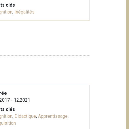
ts clés
nition
,
Inégalités
rée
2017 - 12.2021
ts clés
nition
,
Didactique
,
Apprentissage
,
uisition