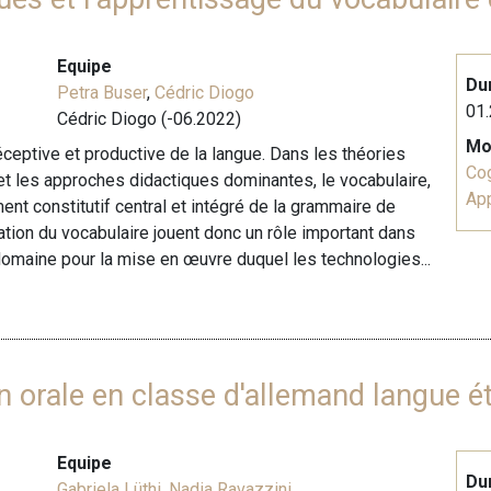
Equipe
Du
Petra Buser
,
Cédric Diogo
01.
Cédric Diogo (-06.2022)
Mo
réceptive et productive de la langue. Dans les théories
Cog
 et les approches didactiques dominantes, le vocabulaire,
Ap
ent constitutif central et intégré de la grammaire de
ation du vocabulaire jouent donc un rôle important dans
omaine pour la mise en œuvre duquel les technologies...
on orale en classe d'allemand langue é
Equipe
Du
Gabriela Lüthi
,
Nadia Ravazzini