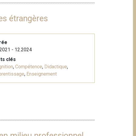
ues étrangères
rée
2021 - 12.2024
ts clés
nition
,
Compétence
,
Didactique
,
prentissage
,
Enseignement
en milieu professionnel