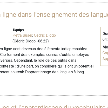
en ligne dans l’enseignement des lang
Equipe
Du
Petra Buser
,
Cédric Diogo
04.
(Cédric Diogo -06.22)
Mo
es en ligne sont devenus des éléments indispensables
Cog
et Cie forment des exemples connus d’outils employés
Ap
diverses. Cependant, le rôle de ces outils dans
ntesté : d'une part, on considère qu'ils ont un potentiel
uissent soutenir l'apprentissage des langues à long
es et l’apprentissage du vocabulaire 