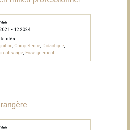
rée
2021 - 12.2024
ts clés
nition
,
Compétence
,
Didactique
,
prentissage
,
Enseignement
trangère
rée