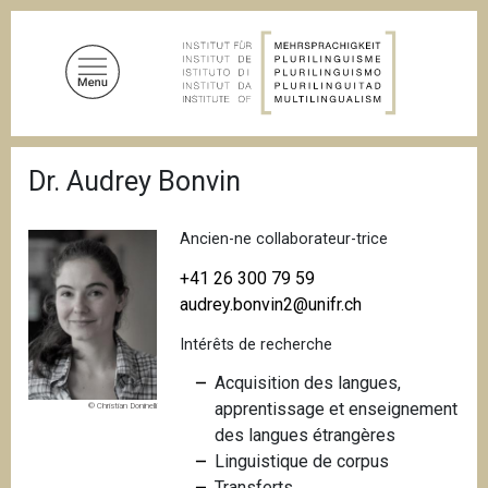
A
l
l
e
r
a
F
u
Dr. Audrey Bonvin
i
c
l
d
o
'
Ancien-ne collaborateur-trice
n
A
t
r
+41 26 300 79 59
i
e
audrey.bonvin2@unifr.ch
a
n
n
Intérêts de recherche
u
e
p
Acquisition des langues,
r
apprentissage et enseignement
© Christian Doninelli
i
des langues étrangères
n
Linguistique de corpus
c
Transferts