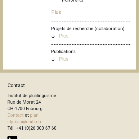
i
Plus
p
a
l
Projets de recherche (collaboration)
Plus
Publications
Plus
Contact
Institut de plurilinguisme
Rue de Morat 24
CH-1700 Fribourg
Contact
et
plan
idp-csp@unifr.ch
Tél +41 (0)26 300 67 60