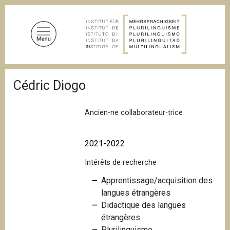
A
l
l
e
r
a
F
u
Cédric Diogo
i
c
l
d
o
'
Ancien-ne collaborateur-trice
n
A
t
r
i
e
2021-2022
a
n
n
Intérêts de recherche
u
e
p
Apprentissage/acquisition des
r
langues étrangères
i
Didactique des langues
n
étrangères
c
Plurilinguisme