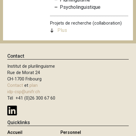
i
Psycholinguistique
p
a
Projets de recherche (collaboration)
l
Plus
Contact
Institut de plurilinguisme
Rue de Morat 24
CH-1700 Fribourg
Contact
et
plan
idp-csp@unifr.ch
Tél +41 (0)26 300 67 60
Quicklinks
Accueil
Personnel