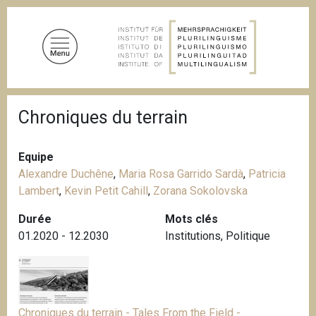
A
l
l
e
r
a
F
u
Chroniques du terrain
i
c
l
d
o
'
Equipe
n
A
Alexandre Duchêne
,
Maria Rosa Garrido Sardà
,
Patricia
t
r
i
Lambert
,
Kevin Petit Cahill
,
Zorana Sokolovska
e
a
n
n
Durée
Mots clés
u
e
01.2020 - 12.2030
Institutions
,
Politique
p
r
i
n
c
Chroniques du terrain - Tales From the Field -