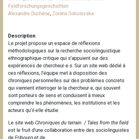
i
Feldforschungsgeschichten
p
Alexandre Duchêne
,
Zorana Sokolovska
a
l
Description
Le projet propose un espace de réflexions
méthodologiques sur la recherche sociolinguistique
ethnographique critique qui s’appuient sur des
expériences de chercheur∙e∙s. Sur un site web dédié à
ces réflexions, l’équipe met à disposition des
chroniques personnelles sur des problèmes concrets
qui viennent interroger le∙la chercheur∙e, qui souvent
sont porteurs de sens et conduisent à mieux
comprendre les phénomènes, les institutions et les
acteurs qu’il∙elle étudie.
Le site web
Chroniques du terrain
/ Tales from the field
est le fruit d’une collaboration entre des sociolinguistes
de Fribourg et de