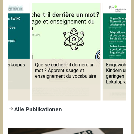
 derrière un
Eingewöhnung in Kitas mit
Learning Prag
age et
Kindern und Eltern mit
Foreign and 
 vocabulaire
geringen Kenntnissen der
Languages
Lokalsprache
Alle Publikationen