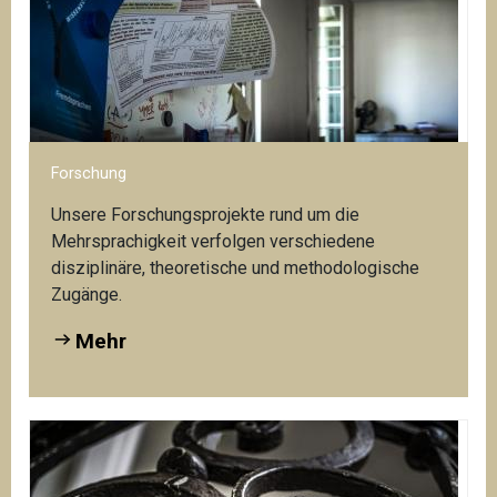
Zugriff auf das Webportal Mehrsprachigkeit:
Al
Mehr
We
Forschung
Unsere Forschungsprojekte rund um die
Mehrsprachigkeit verfolgen verschiedene
disziplinäre, theoretische und methodologische
Zugänge.
Mehr