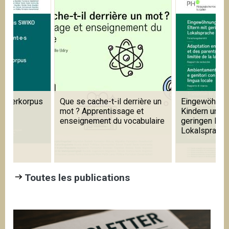
 derrière un
Eingewöhnung in Kitas mit
Learning Prag
age et
Kindern und Eltern mit
Foreign and 
 vocabulaire
geringen Kenntnissen der
Languages
Lokalsprache
Toutes les publications