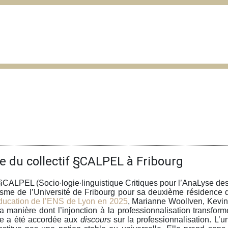
e du collectif §CALPEL à Fribourg
if §CALPEL (Socio∙logie∙linguistique Critiques pour l’AnaLyse d
inguisme de l’Université de Fribourg pour sa deuxième résidenc
Education de l’ENS de Lyon en 2025
, Marianne Woollven, Kevin
 la manière dont l’injonction à la professionnalisation transfo
ère a été accordée aux
discours
sur la professionnalisation. L’u