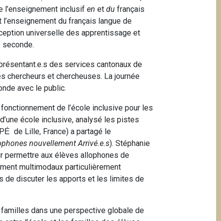
e l’enseignement inclusif
en
et
du
français
t l’enseignement du français langue de
nception universelle des apprentissage et
ue seconde.
eprésentant.e.s des services cantonaux de
des chercheurs et chercheuses. La journée
onde avec le public.
 fonctionnement de l’école inclusive pour les
 d’une école inclusive, analysé les pistes
SP
de Lille, France) a partagé le
É
ophones nouvellement Arrivé.e.s
). Stéphanie
ur permettre aux élèves allophones de
gnement multimodaux particulièrement
 de discuter les apports et les limites de
s familles dans une perspective globale de