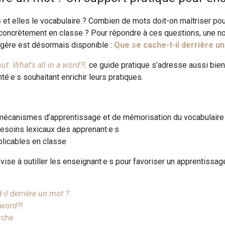
et elles le vocabulaire ? Combien de mots doit-on maîtriser pou
ncrètement en classe ? Pour répondre à ces questions, une no
ngère est désormais disponible :
Que se cache-t-il derrière u
t: What's all in a word?!,
ce guide pratique s’adresse aussi bien
é·e·s souhaitant enrichir leurs pratiques.
mécanismes d’apprentissage et de mémorisation du vocabulaire
besoins lexicaux des apprenant·e·s
plicables en classe
 vise à outiller les enseignant·e·s pour favoriser un apprentissag
-il derrière un mot ?
a word?!
erche