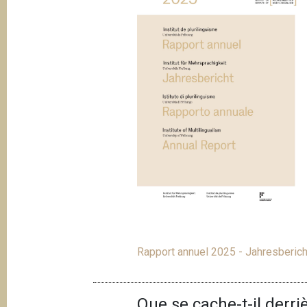
Rapport annuel 2025 - Jahresberic
Que se cache-t-il derr