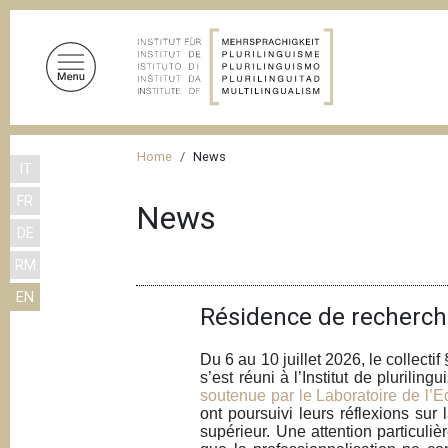
S
k
i
p
t
o
B
m
Home
News
IT
r
a
FR
i
e
News
n
DE
a
c
RM
d
o
EN
n
c
Résidence de recherch
t
r
e
Du 6 au 10 juillet 2026, le collect
u
n
s’est réuni à l’Institut de pluril
m
t
soutenue par le Laboratoire de l’
ont poursuivi leurs réflexions sur
b
supérieur. Une attention particuli