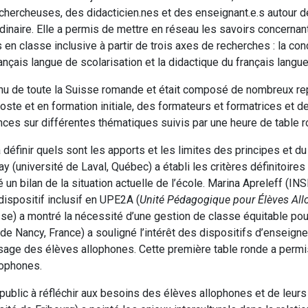
chercheuses, des didacticien.nes et des enseignant.e.s autour d
dinaire. Elle a permis de mettre en réseau les savoirs concernan
 en classe inclusive à partir de trois axes de recherches : la co
français langue de scolarisation et la didactique du français lang
 venu de toute la Suisse romande et était composé de nombreux r
poste et en formation initiale, des formateurs et formatrices et 
ces sur différentes thématiques suivis par une heure de table r
définir quels sont les apports et les limites des principes et du
 (université de Laval, Québec) a établi les critères définitoires
un bilan de la situation actuelle de l’école. Marina Apreleff (IN
dispositif inclusif en UPE2A (
Unité Pédagogique pour Élèves All
sse) a montré la nécessité d’une gestion de classe équitable po
té de Nancy, France) a souligné l’intérêt des dispositifs d’ensei
ssage des élèves allophones. Cette première table ronde a permis
lophones.
public à réfléchir aux besoins des élèves allophones et de leur