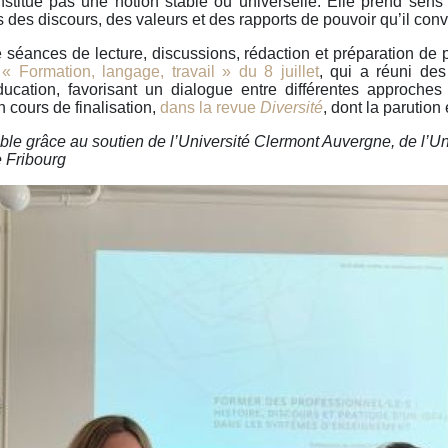
nstitue pas une notion stable ou universelle. Elle prend sens
rs des discours, des valeurs et des rapports de pouvoir qu’il con
séances de lecture, discussions, rédaction et préparation de 
e
« Formation, langage, travail » du 8 juillet
, qui a réuni des
ucation, favorisant un dialogue entre différentes approches 
n cours de finalisation,
dans la revue
Diversité
, dont la parutio
le grâce au soutien de l’Université Clermont Auvergne, de l’Univ
e Fribourg