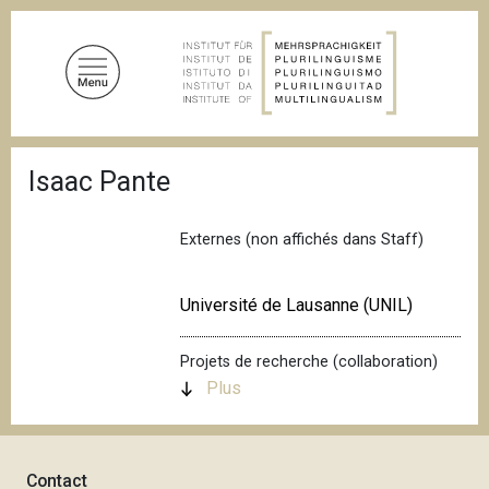
A
l
l
e
r
a
F
u
Isaac Pante
i
c
l
d
o
'
Externes (non affichés dans Staff)
n
A
t
r
i
e
Université de Lausanne (UNIL)
a
n
n
u
e
Projets de recherche (collaboration)
p
Plus
r
i
n
Contact
c