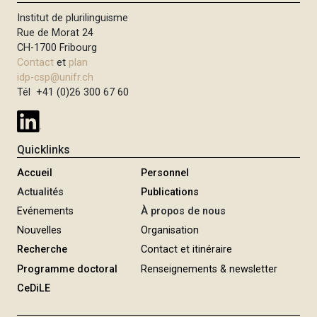
i
Institut de plurilinguisme
p
Rue de Morat 24
a
CH-1700 Fribourg
Contact
et
plan
l
idp-csp@unifr.ch
Tél +41 (0)26 300 67 60
Quicklinks
Accueil
Personnel
Actualités
Publications
Evénements
À propos de nous
Nouvelles
Organisation
Recherche
Contact et itinéraire
Programme doctoral
Renseignements & newsletter
CeDiLE