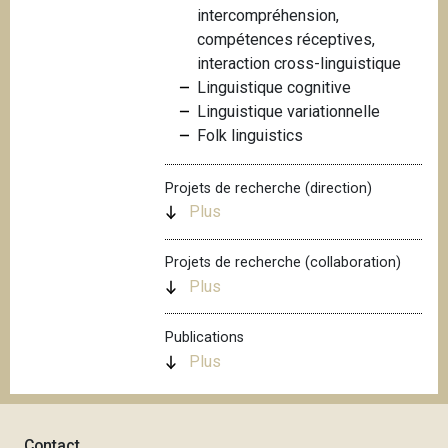
intercompréhension,
i
compétences réceptives,
p
interaction cross-linguistique
a
Linguistique cognitive
l
Linguistique variationnelle
Folk linguistics
Projets de recherche (direction)
Plus
Projets de recherche (collaboration)
Plus
Publications
Plus
Contact