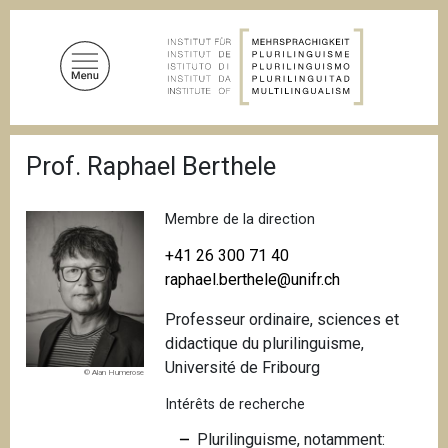
A
l
l
e
r
a
F
u
Prof. Raphael Berthele
i
c
l
d
o
'
Membre de la direction
n
A
t
r
+41 26 300 71 40
i
e
raphael.berthele@unifr.ch
a
n
n
Professeur ordinaire, sciences et
u
e
didactique du plurilinguisme,
p
Université de Fribourg
r
© Alan Humerose
i
Intérêts de recherche
n
Plurilinguisme, notamment:
c