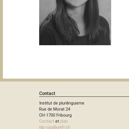
e
i
p
a
l
Contact
Institut de plurilinguisme
Rue de Morat 24
CH-1700 Fribourg
Contact
et
plan
idp-csp@unifr.ch