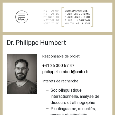
A
l
l
e
r
a
F
u
Dr. Philippe Humbert
i
c
l
d
o
'
Responsable de projet
n
A
t
r
+41 26 300 67 47
i
e
philippe.humbert@unifr.ch
a
n
n
Intérêts de recherche
u
e
p
Sociolinguistique
r
interactionnelle, analyse de
i
discours et ethnographie
n
Plurilinguisme, minorités,
c
pouvoir et inégalités