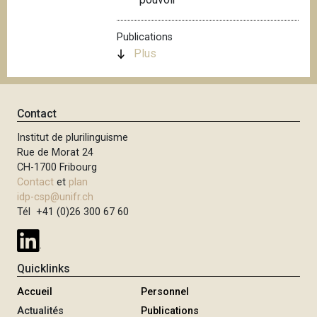
i
p
Publications
a
Plus
l
Contact
Institut de plurilinguisme
Rue de Morat 24
CH-1700 Fribourg
Contact
et
plan
idp-csp@unifr.ch
Tél +41 (0)26 300 67 60
Quicklinks
Accueil
Personnel
Actualités
Publications