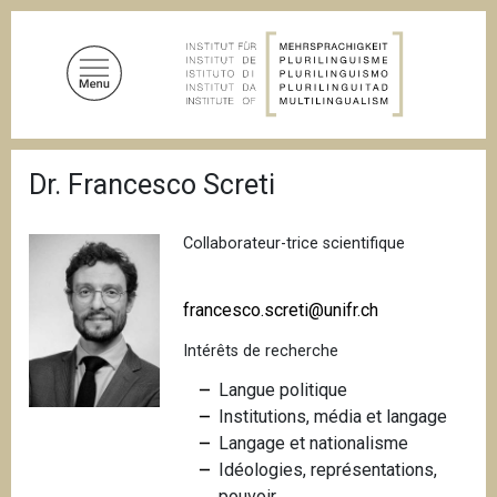
A
l
l
e
r
a
F
u
Dr. Francesco Screti
i
c
l
d
o
'
Collaborateur-trice scientifique
n
A
t
r
i
e
francesco.screti@unifr.ch
a
n
n
Intérêts de recherche
u
e
p
Langue politique
r
Institutions, média et langage
i
Langage et nationalisme
n
Idéologies, représentations,
c
pouvoir