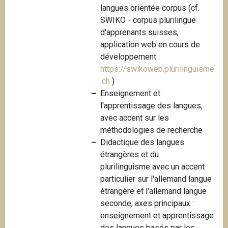
langues orientée corpus (cf.
i
SWIKO - corpus plurilingue
p
d'apprenants suisses,
a
application web en cours de
l
développement :
https://swikoweb.plurilinguisme
.ch
)
Enseignement et
l'apprentissage des langues,
avec accent sur les
méthodologies de recherche
Didactique des langues
étrangères et du
plurilinguisme avec un accent
particulier sur l'allemand langue
étrangère et l'allemand langue
seconde, axes principaux :
enseignement et apprentissage
des langues basés par les