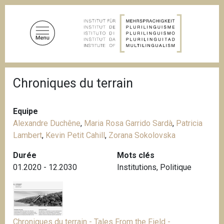
A
l
l
e
r
a
F
u
Chroniques du terrain
i
c
l
d
o
'
Equipe
n
A
Alexandre Duchêne
,
Maria Rosa Garrido Sardà
,
Patricia
t
r
i
Lambert
,
Kevin Petit Cahill
,
Zorana Sokolovska
e
a
n
n
Durée
Mots clés
u
e
01.2020 - 12.2030
Institutions
,
Politique
p
r
i
n
c
Chroniques du terrain - Tales From the Field -