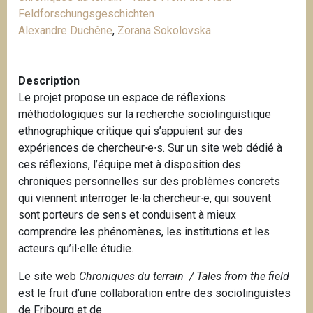
i
Feldforschungsgeschichten
p
Alexandre Duchêne
,
Zorana Sokolovska
a
l
Description
Le projet propose un espace de réflexions
méthodologiques sur la recherche sociolinguistique
ethnographique critique qui s’appuient sur des
expériences de chercheur∙e∙s. Sur un site web dédié à
ces réflexions, l’équipe met à disposition des
chroniques personnelles sur des problèmes concrets
qui viennent interroger le∙la chercheur∙e, qui souvent
sont porteurs de sens et conduisent à mieux
comprendre les phénomènes, les institutions et les
acteurs qu’il∙elle étudie.
Le site web
Chroniques du terrain
/ Tales from the field
est le fruit d’une collaboration entre des sociolinguistes
de Fribourg et de