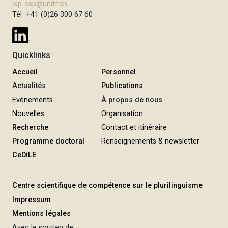
idp-csp@unifr.ch
i
Tél +41 (0)26 300 67 60
p
a
l
Quicklinks
Accueil
Personnel
Actualités
Publications
Evénements
À propos de nous
Nouvelles
Organisation
Recherche
Contact et itinéraire
Programme doctoral
Renseignements & newsletter
CeDiLE
Centre scientifique de compétence sur le plurilinguisme
Impressum
Mentions légales
Avec le soutien de :