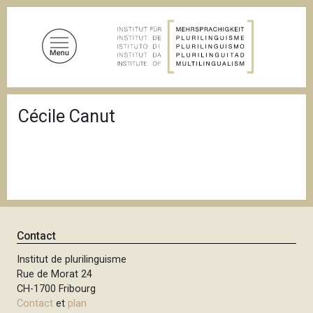
A
l
l
e
r
a
F
u
Cécile Canut
i
c
l
d
o
'
n
A
t
r
i
e
a
n
n
u
e
Contact
p
r
Institut de plurilinguisme
Rue de Morat 24
i
CH-1700 Fribourg
n
Contact
et
plan
c