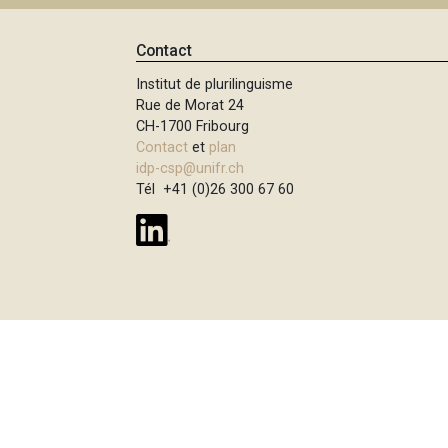
e
i
p
Contact
a
Institut de plurilinguisme
l
Rue de Morat 24
CH-1700 Fribourg
Contact
et
plan
idp-csp@unifr.ch
Tél +41 (0)26 300 67 60