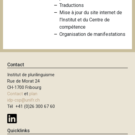
Traductions
i
Mise à jour du site internet de
p
l'Institut et du Centre de
a
compétence
l
Organisation de manifestations
Contact
Institut de plurilinguisme
Rue de Morat 24
CH-1700 Fribourg
Contact
et
plan
idp-csp@unifr.ch
Tél +41 (0)26 300 67 60
Quicklinks