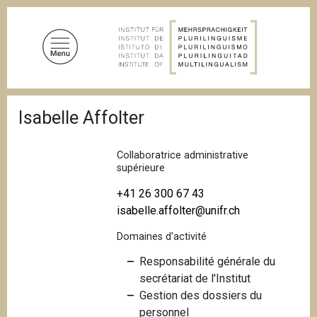
A
l
l
e
r
a
F
u
Isabelle Affolter
i
c
l
d
o
'
Collaboratrice administrative
n
A
supérieure
t
r
i
+41 26 300 67 43
e
a
isabelle.affolter@unifr.ch
n
n
u
e
Domaines d'activité
p
Responsabilité générale du
r
secrétariat de l'Institut
i
Gestion des dossiers du
n
personnel
c