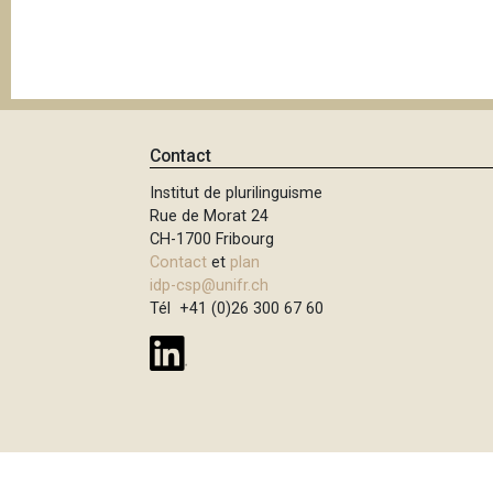
e
i
p
a
l
Contact
Institut de plurilinguisme
Rue de Morat 24
CH-1700 Fribourg
Contact
et
plan
idp-csp@unifr.ch
Tél +41 (0)26 300 67 60