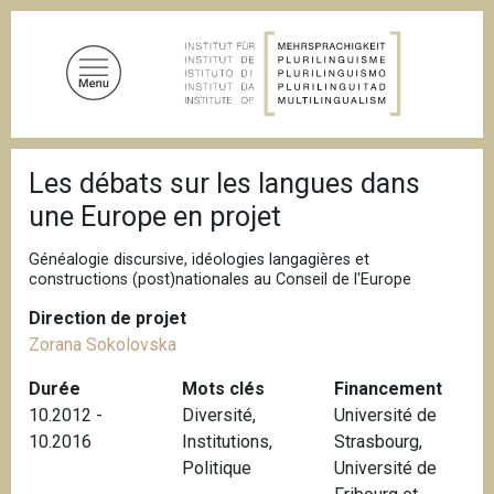
A
l
l
e
r
a
F
u
Les débats sur les langues dans
i
c
l
une Europe en projet
d
o
'
n
A
Généalogie discursive, idéologies langagières et
t
r
constructions (post)nationales au Conseil de l'Europe
i
e
a
Direction de projet
n
n
Zorana Sokolovska
u
e
p
Durée
Mots clés
Financement
r
10.2012 -
Diversité
,
Université de
i
10.2016
Institutions
,
Strasbourg,
n
Politique
Université de
c