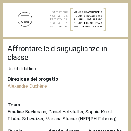
S
a
l
t
a
a
B
l
Affrontare le disuguaglianze in
r
c
i
classe
c
o
i
n
o
Un kit didattico
t
l
e
Direzione del progetto
e
d
Alexandre Duchêne
n
i
u
p
a
t
Team
n
o
e
Emeline Beckmann, Daniel Hofstetter, Sophie Korol,
p
Tibère Schweizer, Mariana Steiner (HEP|PH Fribourg)
r
i
Durata
Parole chiave
Finanziamento