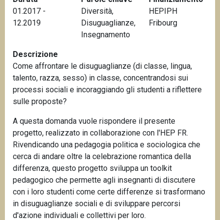
n
01.2017 -
Diversità
,
HEPIPH
c
12.2019
Disuguaglianze
,
Fribourg
i
Insegnamento
p
Descrizione
a
Come affrontare le disuguaglianze (di classe, lingua,
l
talento, razza, sesso) in classe, concentrandosi sui
e
processi sociali e incoraggiando gli studenti a riflettere
sulle proposte?
A questa domanda vuole rispondere il presente
progetto, realizzato in collaborazione con l'HEP FR.
Rivendicando una pedagogia politica e sociologica che
cerca di andare oltre la celebrazione romantica della
differenza, questo progetto sviluppa un toolkit
pedagogico che permette agli insegnanti di discutere
con i loro studenti come certe differenze si trasformano
in disuguaglianze sociali e di sviluppare percorsi
d'azione individuali e collettivi per loro.