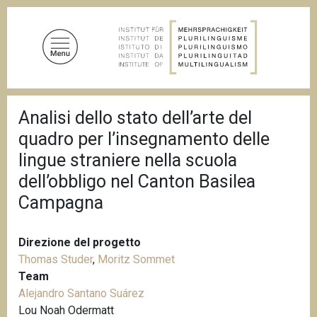
S
a
l
t
a
a
B
l
Analisi dello stato dell’arte del
r
c
i
quadro per l’insegnamento delle
c
o
i
lingue straniere nella scuola
n
o
dell’obbligo nel Canton Basilea
t
l
e
e
Campagna
d
n
i
u
p
a
Direzione del progetto
t
n
Thomas Studer
,
Moritz Sommet
o
e
Team
p
Alejandro Santano Suárez
r
Lou Noah Odermatt
i