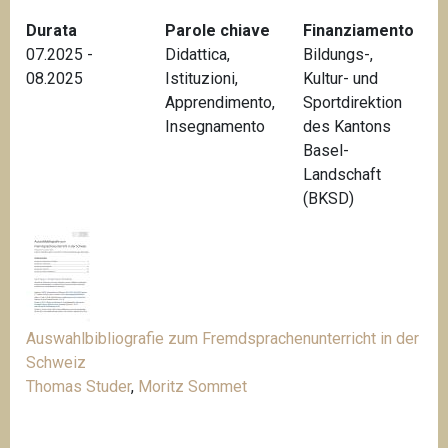
n
Durata
Parole chiave
Finanziamento
c
07.2025 -
Didattica
,
Bildungs-,
i
08.2025
Istituzioni
,
Kultur- und
p
Apprendimento
,
Sportdirektion
a
Insegnamento
des Kantons
l
Basel-
e
Landschaft
(BKSD)
Auswahlbibliografie zum Fremdsprachenunterricht in der
Schweiz
Thomas Studer
,
Moritz Sommet