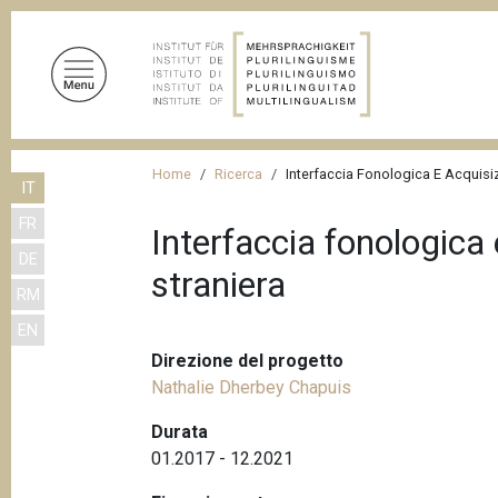
S
a
l
t
a
a
B
l
Home
Ricerca
Interfaccia Fonologica E Acquisi
IT
r
c
FR
o
i
Interfaccia fonologica
n
DE
c
straniera
t
RM
i
e
EN
n
o
u
Direzione del progetto
l
t
Nathalie Dherbey Chapuis
e
o
Durata
d
p
01.2017 - 12.2021
r
i
i