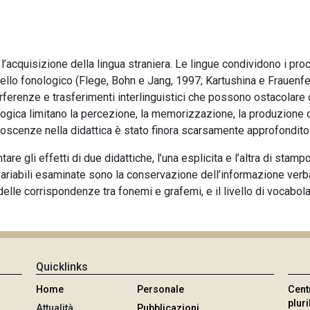
l’acquisizione della lingua straniera. Le lingue condividono i p
llo fonologico (Flege, Bohn e Jang, 1997; Kartushina e Frauenfe
erferenze e trasferimenti interlinguistici che possono ostacolare 
nologica limitano la percezione, la memorizzazione, la produzione 
oscenze nella didattica è stato finora scarsamente approfondito 
are gli effetti di due didattiche, l’una esplicita e l’altra di sta
variabili esaminate sono la conservazione dell’informazione verba
delle corrispondenze tra fonemi e grafemi, e il livello di vocabolar
Quicklinks
Home
Personale
Cent
plur
Attualità
Pubblicazioni