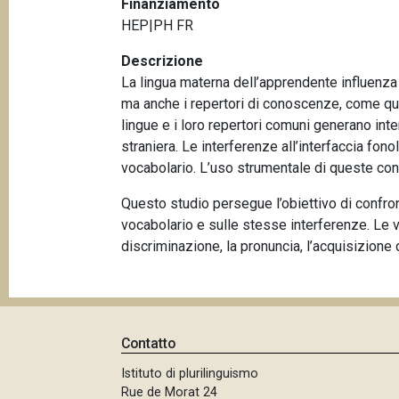
Finanziamento
p
n
HEP|PH FR
a
c
i
Descrizione
n
p
La lingua materna dell’apprendente influenza 
e
a
ma anche i repertori di conoscenze, come que
l
lingue e i loro repertori comuni generano int
e
straniera. Le interferenze all’interfaccia fo
vocabolario. L’uso strumentale di queste con
Questo studio persegue l’obiettivo di confront
vocabolario e sulle stesse interferenze. Le 
discriminazione, la pronuncia, l’acquisizione 
Contatto
Istituto di plurilinguismo
Rue de Morat 24