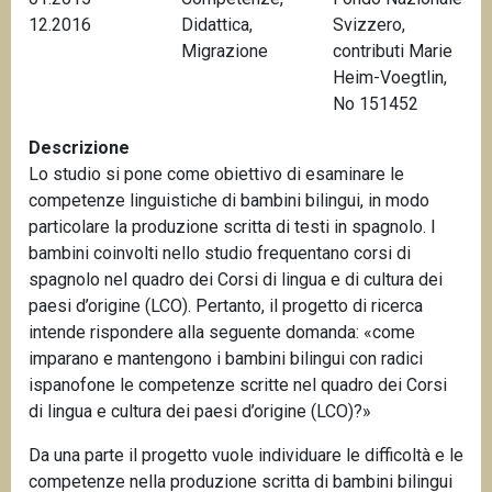
n
12.2016
Didattica
,
Svizzero,
c
Migrazione
contributi Marie
i
Heim-Voegtlin,
p
No 151452
a
Descrizione
l
Lo studio si pone come obiettivo di esaminare le
e
competenze linguistiche di bambini bilingui, in modo
particolare la produzione scritta di testi in spagnolo. I
bambini coinvolti nello studio frequentano corsi di
spagnolo nel quadro dei Corsi di lingua e di cultura dei
paesi d’origine (LCO). Pertanto, il progetto di ricerca
intende rispondere alla seguente domanda: «come
imparano e mantengono i bambini bilingui con radici
ispanofone le competenze scritte nel quadro dei Corsi
di lingua e cultura dei paesi d’origine (LCO)?»
Da una parte il progetto vuole individuare le difficoltà e le
competenze nella produzione scritta di bambini bilingui