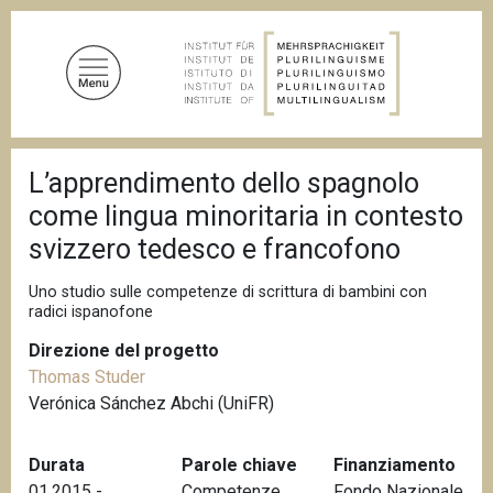
S
a
l
t
a
a
B
l
L’apprendimento dello spagnolo
r
c
i
come lingua minoritaria in contesto
c
o
i
svizzero tedesco e francofono
n
o
t
l
Uno studio sulle competenze di scrittura di bambini con
e
e
radici ispanofone
d
n
i
Direzione del progetto
u
p
a
Thomas Studer
t
n
Verónica Sánchez Abchi (UniFR)
o
e
p
r
Durata
Parole chiave
Finanziamento
i
01.2015 -
Competenze
,
Fondo Nazionale