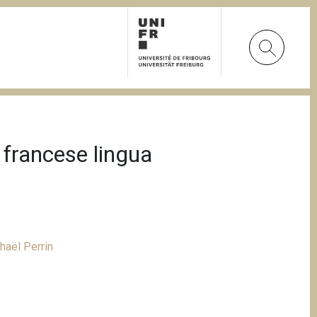
l francese lingua
haël Perrin