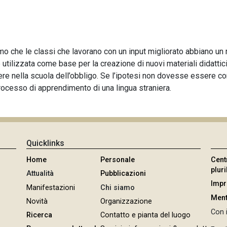
amo che le classi che lavorano con un input migliorato abbiano un r
e utilizzata come base per la creazione di nuovi materiali didattic
re nella scuola dell’obbligo. Se l’ipotesi non dovesse essere conf
processo di apprendimento di una lingua straniera.
Quicklinks
Home
Personale
Cent
plur
Attualità
Pubblicazioni
Imp
Manifestazioni
Chi siamo
Ment
Novità
Organizzazione
Con i
Ricerca
Contatto e pianta del luogo