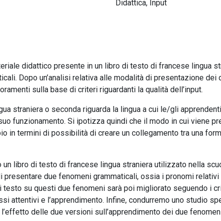
Didattica
,
Input
eriale didattico presente in un libro di testo di francese lingua s
li. Dopo un’analisi relativa alle modalità di presentazione dei d
ramenti sulla base di criteri riguardanti la qualità dell’input.
ingua straniera o seconda riguarda la lingua a cui le/gli apprende
uo funzionamento. Si ipotizza quindi che il modo in cui viene pre
in termini di possibilità di creare un collegamento tra una forma
n libro di testo di francese lingua straniera utilizzato nella scu
presentare due fenomeni grammaticali, ossia i pronomi relativi ‘qu
 di testo su questi due fenomeni sarà poi migliorato seguendo i crit
rocessi attentivi e l’apprendimento. Infine, condurremo uno studio 
e l’effetto delle due versioni sull’apprendimento dei due fenomen