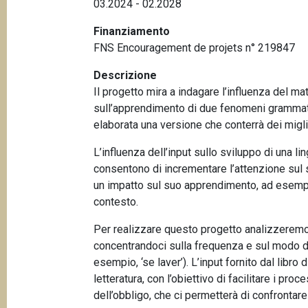
03.2024 - 02.2028
p
n
a
c
Finanziamento
i
FNS Encouragement de projets n° 219847
n
p
e
Descrizione
a
Il progetto mira a indagare l’influenza del mat
l
sull’apprendimento di due fenomeni grammatica
e
elaborata una versione che conterrà dei miglio
L’influenza dell’input sullo sviluppo di una l
consentono di incrementare l’attenzione sul s
un impatto sul suo apprendimento, ad esempio 
contesto.
Per realizzare questo progetto analizzeremo u
concentrandoci sulla frequenza e sul modo di 
esempio, ‘se laver’). L’input fornito dal libro
letteratura, con l’obiettivo di facilitare i p
dell’obbligo, che ci permetterà di confrontar