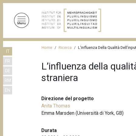
S
a
l
t
a
a
B
l
Home
Ricerca
L’influenza Della Qualità Dell’in
IT
r
c
FR
o
i
L’influenza della quali
n
DE
c
straniera
t
RM
i
e
EN
n
o
u
Direzione del progetto
l
t
Anita Thomas
e
o
Emma Marsden (Università di York, GB)
d
p
r
i
Durata
i