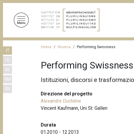
S
a
l
t
a
a
B
l
Home
Ricerca
Performing Swissness
IT
r
c
FR
o
i
Performing Swissness
n
DE
c
t
Istituzioni, discorsi e trasformazio
RM
i
e
EN
n
o
Direzione del progetto
u
l
Alexandre Duchêne
t
Vincent Kaufmann, Uni St. Gallen
e
o
d
p
Durata
r
i
01.2010 - 12.2013
i