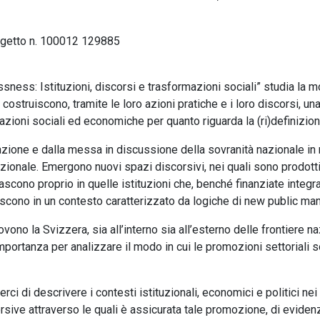
rogetto n. 100012 129885
sness: Istituzioni, discorsi e trasformazioni sociali” studia la mod
costruiscono, tramite le loro azioni pratiche e i loro discorsi, u
azioni sociali ed economiche per quanto riguarda la (ri)definizion
azione e dalla messa in discussione della sovranità nazionale in 
nazionale. Emergono nuovi spazi discorsivi, nei quali sono prodotti
nascono proprio in quelle istituzioni che, benché finanziate integ
cono in un contesto caratterizzato da logiche di new public m
no la Svizzera, sia all’interno sia all’esterno delle frontiere n
mportanza per analizzare il modo in cui le promozioni settoriali s
ci di descrivere i contesti istituzionali, economici e politici nei
iscorsive attraverso le quali è assicurata tale promozione, di evi