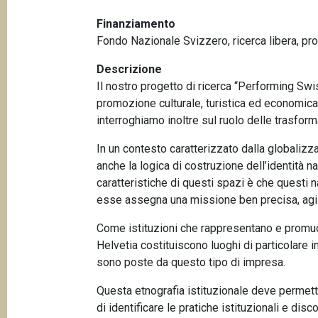
p
n
Finanziamento
a
c
Fondo Nazionale Svizzero, ricerca libera, p
i
n
p
Descrizione
e
a
Il nostro progetto di ricerca “Performing Swis
l
promozione culturale, turistica ed economica 
e
interroghiamo inoltre sul ruolo delle trasform
In un contesto caratterizzato dalla globalizz
anche la logica di costruzione dell’identità 
caratteristiche di questi spazi è che questi 
esse assegna una missione ben precisa, agis
Come istituzioni che rappresentano e promuovo
Helvetia costituiscono luoghi di particolare i
sono poste da questo tipo di impresa.
Questa etnografia istituzionale deve permetter
di identificare le pratiche istituzionali e d