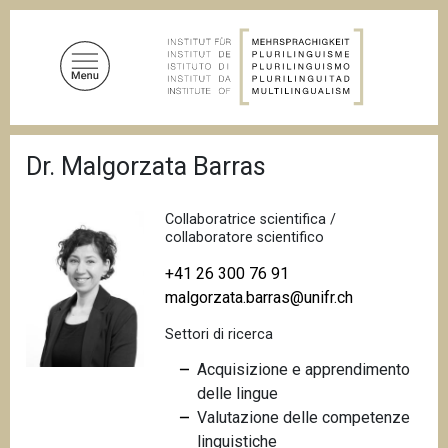
S
a
l
t
a
a
B
l
Dr. Malgorzata Barras
r
c
i
c
o
i
Collaboratrice scientifica /
n
o
collaboratore scientifico
t
l
e
+41 26 300 76 91
e
d
malgorzata.barras@unifr.ch
n
i
u
p
Settori di ricerca
a
t
n
Acquisizione e apprendimento
o
e
delle lingue
p
Valutazione delle competenze
r
linguistiche
i