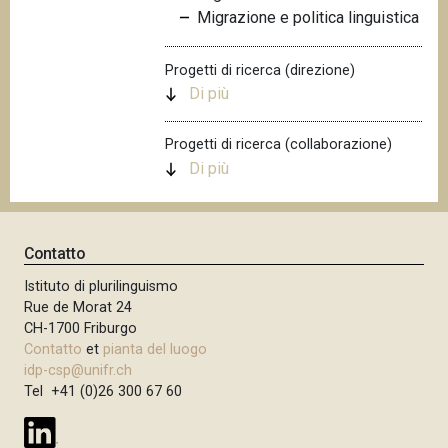
Migrazione e politica linguistica
n
c
i
Progetti di ricerca (direzione)
p
Di più
a
l
Progetti di ricerca (collaborazione)
e
Di più
Contatto
Istituto di plurilinguismo
Rue de Morat 24
CH-1700 Friburgo
Contatto
et
pianta del luogo
idp-csp@unifr.ch
Tel +41 (0)26 300 67 60