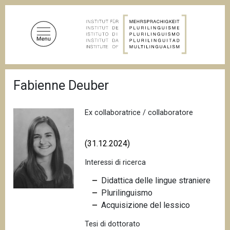
S
a
l
t
a
a
B
l
Fabienne Deuber
r
c
i
c
o
i
Ex collaboratrice / collaboratore
n
o
t
l
e
e
(31.12.2024)
d
n
i
Interessi di ricerca
u
p
a
t
Didattica delle lingue straniere
n
o
Plurilinguismo
e
p
Acquisizione del lessico
r
Tesi di dottorato
i