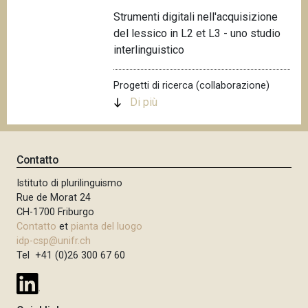
n
Strumenti digitali nell'acquisizione
c
del lessico in L2 et L3 - uno studio
i
interlinguistico
p
a
Progetti di ricerca (collaborazione)
l
Di più
e
Contatto
Istituto di plurilinguismo
Rue de Morat 24
CH-1700 Friburgo
Contatto
et
pianta del luogo
idp-csp@unifr.ch
Tel +41 (0)26 300 67 60