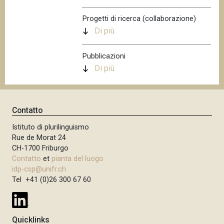
n
Progetti di ricerca (collaborazione)
c
Di più
i
p
Pubblicazioni
a
Di più
l
e
Contatto
Istituto di plurilinguismo
Rue de Morat 24
CH-1700 Friburgo
Contatto
et
pianta del luogo
idp-csp@unifr.ch
Tel +41 (0)26 300 67 60
Quicklinks