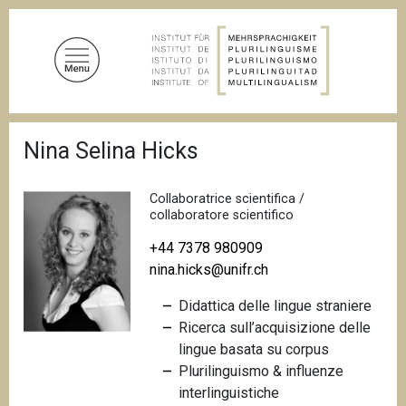
S
a
l
t
a
a
B
l
Nina Selina Hicks
r
c
i
c
o
i
Collaboratrice scientifica /
n
o
collaboratore scientifico
t
l
e
+44 7378 980909
e
d
nina.hicks@unifr.ch
n
i
u
p
Didattica delle lingue straniere
a
t
n
Ricerca sull’acquisizione delle
o
e
lingue basata su
corpus
p
Plurilinguismo &
influenze
r
interlinguistiche
i