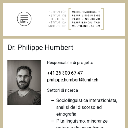
S
a
l
t
a
a
B
l
Dr. Philippe Humbert
r
c
i
c
o
i
Responsabile di progetto
n
o
t
l
+41 26 300 67 47
e
e
philippe.humbert@unifr.ch
d
n
i
Settori di ricerca
u
p
a
t
Sociolinguistica interazionista,
n
o
analisi del discorso ed
e
p
etnografia
r
Plurilinguismo, minoranze,
i
potere e disuguaglianze