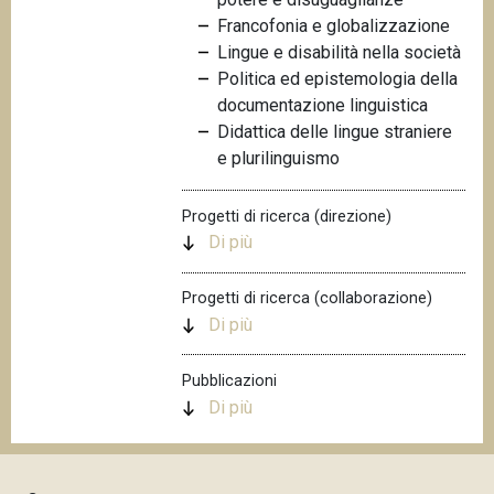
n
Francofonia e globalizzazione
c
Lingue e disabilità nella società
i
Politica ed epistemologia della
p
documentazione linguistica
a
Didattica delle lingue straniere
l
e plurilinguismo
e
Progetti di ricerca (direzione)
Di più
Progetti di ricerca (collaborazione)
Di più
Pubblicazioni
Di più