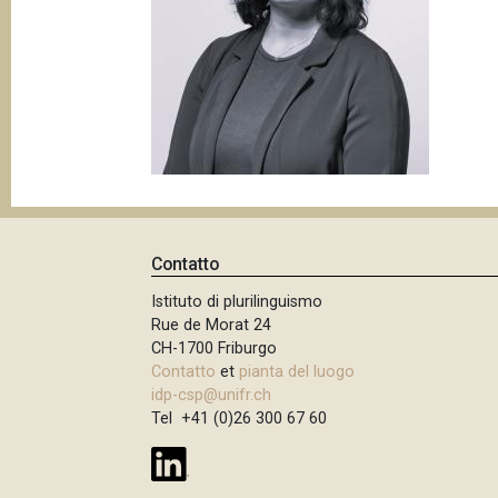
p
n
a
c
i
n
p
e
a
l
e
Contatto
Istituto di plurilinguismo
Rue de Morat 24
CH-1700 Friburgo
Contatto
et
pianta del luogo
idp-csp@unifr.ch
Tel +41 (0)26 300 67 60