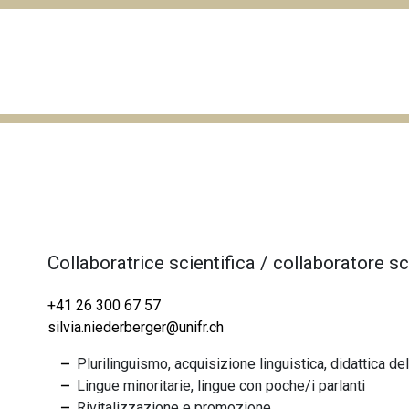
Collaboratrice scientifica / collaboratore sc
+41 26 300 67 57
silvia.niederberger@unifr.ch
Plurilinguismo, acquisizione linguistica, didattica de
L
ingue minoritarie, lingue con poche/i parlanti
Rivitalizzazione e promozione