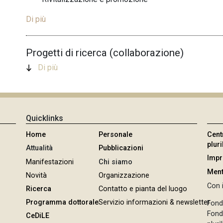
Di più
Progetti di ricerca (collaborazione)
Di più
Quicklinks
Home
Personale
Cent
plur
Attualità
Pubblicazioni
Imp
Manifestazioni
Chi siamo
Ment
Novità
Organizzazione
Con i
Ricerca
Contatto e pianta del luogo
Programma dottorale
Servizio informazioni & newsletter
Fond
Fonda
CeDiLE