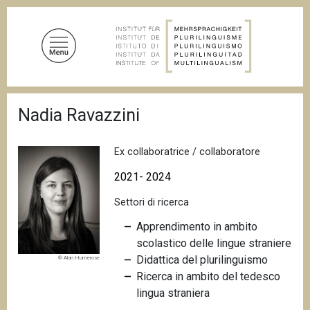
S
a
l
t
a
a
B
l
Nadia Ravazzini
r
c
i
c
o
i
Ex collaboratrice / collaboratore
n
o
t
l
2021- 2024
e
e
d
Settori di ricerca
n
i
u
p
Apprendimento in ambito
a
t
scolastico delle lingue straniere
n
o
Didattica del plurilinguismo
© Alan Humerose
e
p
Ricerca in ambito del tedesco
r
lingua straniera
i