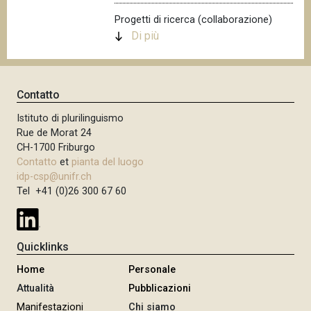
n
Progetti di ricerca (collaborazione)
c
Di più
i
p
a
Contatto
l
e
Istituto di plurilinguismo
Rue de Morat 24
CH-1700 Friburgo
Contatto
et
pianta del luogo
idp-csp@unifr.ch
Tel +41 (0)26 300 67 60
Quicklinks
Home
Personale
Attualità
Pubblicazioni
Manifestazioni
Chi siamo