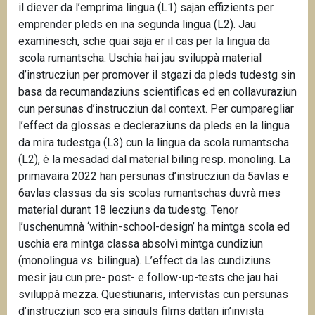
il diever da l’emprima lingua (L1) sajan effizients per
emprender pleds en ina segunda lingua (L2). Jau
examinesch, sche quai saja er il cas per la lingua da
scola rumantscha. Uschia hai jau sviluppà material
d’instrucziun per promover il stgazi da pleds tudestg sin
basa da recumandaziuns scientificas ed en collavuraziun
cun persunas d’instrucziun dal context. Per cumparegliar
l’effect da glossas e decleraziuns da pleds en la lingua
da mira tudestga (L3) cun la lingua da scola rumantscha
(L2), è la mesadad dal material biling resp. monoling. La
primavaira 2022 han persunas d’instrucziun da 5avlas e
6avlas classas da sis scolas rumantschas duvrà mes
material durant 18 lecziuns da tudestg. Tenor
l’uschenumnà ‘within-school-design’ ha mintga scola ed
uschia era mintga classa absolvì mintga cundiziun
(monolingua vs. bilingua). L’effect da las cundiziuns
mesir jau cun pre- post- e follow-up-tests che jau hai
sviluppà mezza. Questiunaris, intervistas cun persunas
d’instrucziun sco era singuls films dattan in’invista