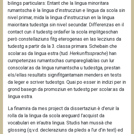
bilings particulars: Entant che la lingua minoritara
rumantscha è la lingua d’instrucziun e lingua da scola sin
nivel primar, mida la lingua d’instrucziun en la lingua
maioritara tudestga sin nivel secundar. Differenzas en il
contact cun il tudestg ordaifer la scola implitgeschan
però constellaziuns fitg eterogenas en las lecziuns da
tudestg a partir da la 3. classa primara. Schebain che
scolar:as da lingua estra (tud.
Herkunftssprache
) han
cumpetenzas rumantschas cumparegliablas cun lur
conscolar:as da lingua rumantscha u tudestga, prestan
els/ellas resultats signifitgantamain menders en tests
da leger e scriver tudestgs. Quai po esser in indizi per in
grond basegn da promoziun en tudestg per scolar:as da
lingua estra.
La finamira da mes project da dissertaziun è d’eruir la
rolla da la lingua da scola areguard l’acquist da
vocabulari en in’autra lingua. Studis han mussà che
glossing (q.v.d. decleraziuns da pleds a l’ur d’in text) ed