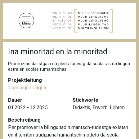
D
i
r
e
k
t
P
z
Ina minoritad en la minoritad
f
u
a
d
m
Promoziun dal stgazi da pleds tudestg da scolar:as da lingua
n
estra en scolas rumantschas
I
a
n
v
Projektleitung
i
h
Dominique Caglia
g
a
a
Dauer
Stichworte
l
t
i
01.2022 - 12.2025
Didaktik
,
Erwerb
,
Lehren
t
o
n
Beschreibung
Per promover la bilinguitad rumantsch-tudestga existan
en il territori tradiziunal rumantsch models da scola