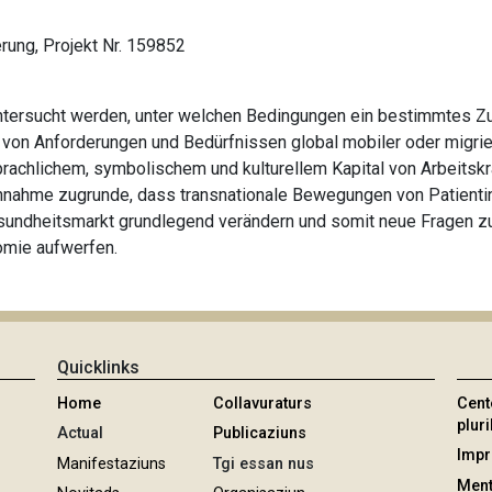
rung, Projekt Nr. 159852
 untersucht werden, unter welchen Bedingungen ein bestimmtes
 von Anforderungen und Bedürfnissen global mobiler oder migrie
rachlichem, symbolischem und kulturellem Kapital von Arbeitsk
Annahme zugrunde, dass transnationale Bewegungen von Patienti
esundheitsmarkt grundlegend verändern und somit neue Fragen
omie aufwerfen.
Quicklinks
Home
Collavuraturs
Cent
pluri
Actual
Publicaziuns
Imp
Manifestaziuns
Tgi essan nus
Ment