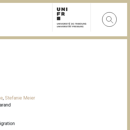
te
,
Stefanie Meier
Garand
gration