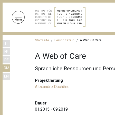
D
i
r
e
k
t
P
z
Startseite
Perscrutaziun
A Web Of Care
IT
f
u
FR
m
a
A Web of Care
I
DE
d
n
Sprachliche Ressourcen und Pers
RM
n
h
EN
a
a
Projektleitung
l
v
Alexandre Duchêne
t
i
g
Dauer
a
01.2015 - 09.2019